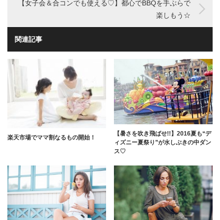
【女子会＆合コンでも使える♡】都心でBBQを手ぶらで
楽しもう☆
関連記事
【暑さを吹き飛ばせ!!】2016夏も“デ
楽天市場でママ割なるもの開始！
ィズニー夏祭り”が水しぶきの中ダン
ス♡