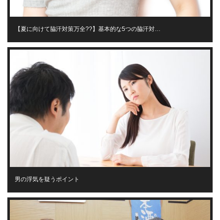
【夏に向けて脇汗対策万全??】基本的な5つの脇汗対…
男の浮気を疑うポイント