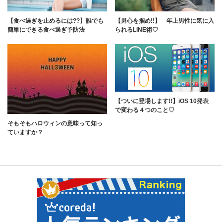
【食べ過ぎを止めるには??】誰でも
【男心を掴め!!】 年上男性に気に入
簡単にできる食べ過ぎ予防法
られるLINE術♡
【ついに登場します!!】iOS 10発表
で変わる４つのこと♡
そもそもハロウィンの意味って知っ
ていますか？