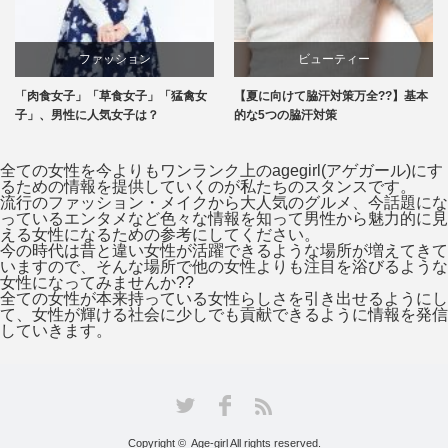
ビューティー
エンタメ
【夏に向けて脇汗対策万全??】基本
恋の始まり？飲み会でイイ女の作法2
的な5つの脇汗対策
つ♪これで好感度アップ！
全ての女性を今よりもワンランク上のagegirl(アゲガール)にす
るための情報を提供していくのが私たちのスタンスです。
流行のファッション・メイクから大人気のグルメ、今話題にな
っているエンタメなど色々な情報を知って男性から魅力的に見
える女性になるための参考にしてください。
今の時代は昔と違い女性が活躍できるような場所が増えてきて
いますので、そんな場所で他の女性よりも注目を浴びるような
女性になってみませんか??
全ての女性が本来持っている女性らしさを引き出せるようにし
て、女性が輝ける社会に少しでも貢献できるように情報を発信
していきます。
Facebook
Twitter
RSS
Copyright © Age-girl All rights reserved.