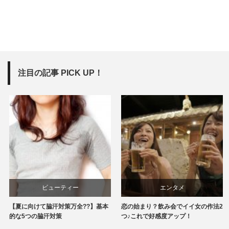
注目の記事 PICK UP！
ビューティー
エンタメ
【夏に向けて脇汗対策万全??】基本
恋の始まり？飲み会でイイ女の作法2
的な5つの脇汗対策
つ♪これで好感度アップ！