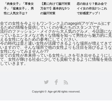
【夏に向けて脇汗対策
恋の始まり？飲み会で
【恋活をしているアナ
万全??】基本的な5つ
イイ女の作法2つ♪これ
タへ!!】街コンでモテ
の脇汗対策
で好感度アップ！
る女子の3つの特徴
全ての女性を今よりもワンランク上のagegirl(アゲガール)にす
るための情報を提供していくのが私たちのスタンスです。
流行のファッション・メイクから大人気のグルメ、今話題にな
っているエンタメなど色々な情報を知って男性から魅力的に見
える女性になるための参考にしてください。
今の時代は昔と違い女性が活躍できるような場所が増えてきて
いますので、そんな場所で他の女性よりも注目を浴びるような
女性になってみませんか??
全ての女性が本来持っている女性らしさを引き出せるようにし
て、女性が輝ける社会に少しでも貢献できるように情報を発信
していきます。
Facebook
Twitter
RSS
Copyright © Age-girl All rights reserved.