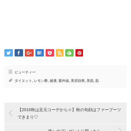
ビューティー
ダイエット
,
レモン酢
,
健康
,
紫外線
,
美容効果
,
美肌
,
肌
【2016秋は足元コーデから☆】秋の旬顔はファーブーツ
できまり♡