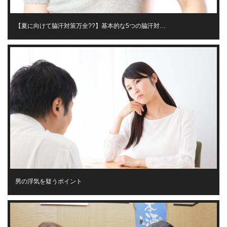
【夏に向けて脇汗対策万全??】基本的な5つの脇汗対…
男の浮気を疑うポイント