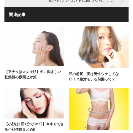
彼へのプレゼントに困ったら。。。
関連記事
【アナタは大丈夫!?】冬に悩ましい
私の前髪、実は男性ウケしてな
乾燥肌の原因と対策
い！？絶対モテる前髪って？
【小顔は1回1分でOK♡】今すぐでき
る小顔体操まとめ!!