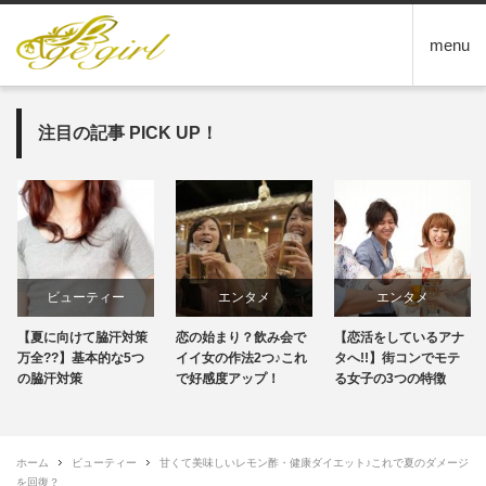
menu
注目の記事 PICK UP！
ビューティー
エンタメ
エンタメ
【夏に向けて脇汗対策
恋の始まり？飲み会で
【恋活をしているアナ
万全??】基本的な5つ
イイ女の作法2つ♪これ
タへ!!】街コンでモテ
の脇汗対策
で好感度アップ！
る女子の3つの特徴
ホーム
ビューティー
甘くて美味しいレモン酢・健康ダイエット♪これで夏のダメージ
を回復？