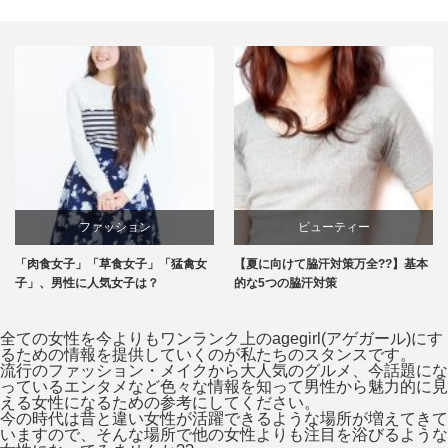
ファッション
ビューティー
「肉食女子」「草食女子」「猛禽女
【夏に向けて脇汗対策万全??】基本
子」、男性に人気女子は？
的な5つの脇汗対策
全ての女性を今よりもワンランク上のagegirl(アゲガール)にす
るための情報を提供していくのが私たちのスタンスです。
流行のファッション・メイクから大人気のグルメ、今話題にな
っているエンタメなど色々な情報を知って男性から魅力的に見
える女性になるための参考にしてください。
今の時代は昔と違い女性が活躍できるような場所が増えてきて
いますので、そんな場所で他の女性よりも注目を浴びるような