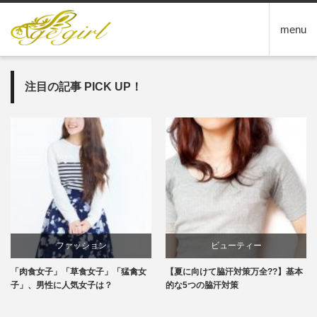
menu
注目の記事 PICK UP！
ビューティー
エンタメ
【夏に向けて脇汗対策万全??】基本
恋の始まり？飲み会でイイ女の作法2
的な5つの脇汗対策
つ♪これで好感度アップ！