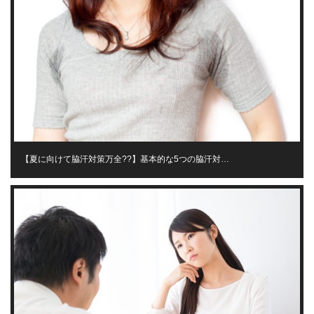
【夏に向けて脇汗対策万全??】基本的な5つの脇汗対…