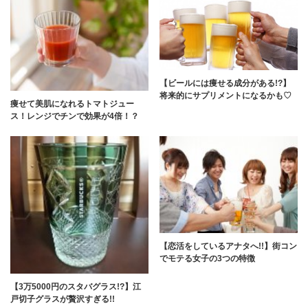
【ビールには痩せる成分がある!?】
将来的にサプリメントになるかも♡
痩せて美肌になれるトマトジュー
ス！レンジでチンで効果が4倍！？
【恋活をしているアナタへ!!】街コン
でモテる女子の3つの特徴
【3万5000円のスタバグラス!?】江
戸切子グラスが贅沢すぎる!!