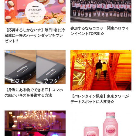
参加するならココッ！関東ハロウィ
【応募するしかない☆】毎日1名に冷
ンイベントTOP2!!☆
蔵庫に一杯のハーゲンダッツをプレ
ゼント!!
【身近にある物でできる♡】スマホ
の細かいキズを修復する方法
【バレンタイン限定】東京タワーが
デートスポットに大変身☆