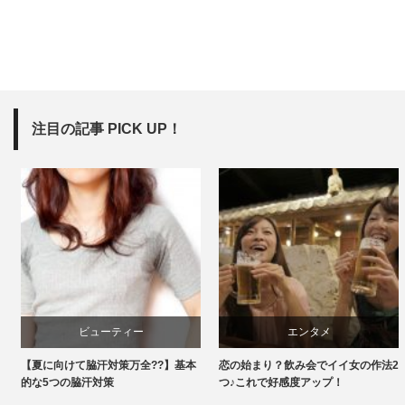
注目の記事 PICK UP！
ビューティー
エンタメ
【夏に向けて脇汗対策万全??】基本
恋の始まり？飲み会でイイ女の作法2
的な5つの脇汗対策
つ♪これで好感度アップ！