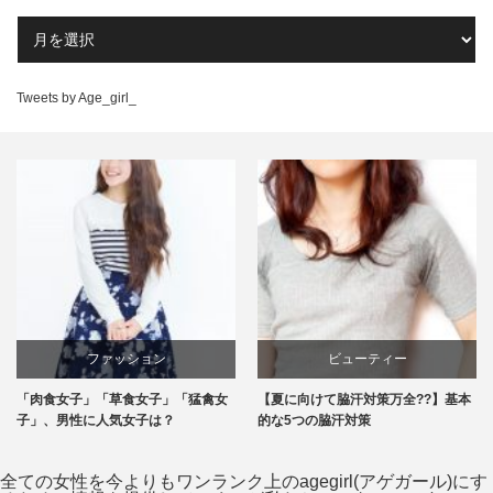
Tweets by Age_girl_
ビューティー
エンタメ
【夏に向けて脇汗対策万全??】基本
恋の始まり？飲み会でイイ女の作法2
的な5つの脇汗対策
つ♪これで好感度アップ！
全ての女性を今よりもワンランク上のagegirl(アゲガール)にす