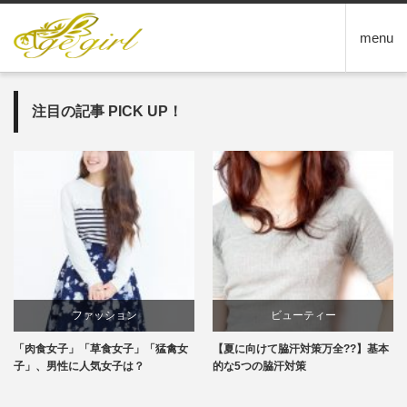
menu
注目の記事 PICK UP！
ビューティー
エンタメ
【夏に向けて脇汗対策万全??】基本
恋の始まり？飲み会でイイ女の作法2
的な5つの脇汗対策
つ♪これで好感度アップ！