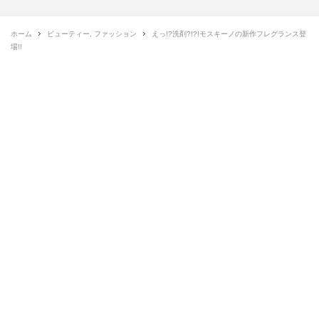
ホーム
ビューティー
,
ファッション
えっ!?洗剤?!?!モスキーノの新作フレグランス登
場!!