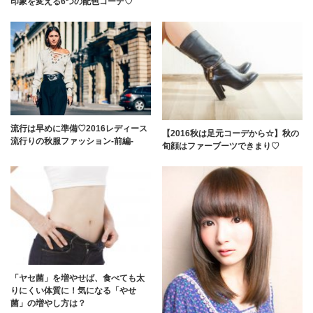
印象を変える6つの配色コーデ♡
流行は早めに準備♡2016レディース
【2016秋は足元コーデから☆】秋の
流行りの秋服ファッション-前編-
旬顔はファーブーツできまり♡
「ヤセ菌」を増やせば、食べても太
りにくい体質に！気になる「やせ
菌」の増やし方は？