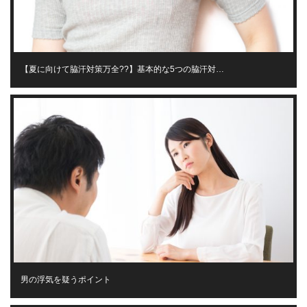
【夏に向けて脇汗対策万全??】基本的な5つの脇汗対…
男の浮気を疑うポイント