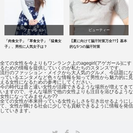
ビューティー
エンタメ
猛禽女
【夏に向けて脇汗対策万全??】基本
恋の始まり？飲み会でイイ女の
的な5つの脇汗対策
つ♪これで好感度アップ！
全ての女性を今よりもワンランク上のagegirl(アゲガール)にす
るための情報を提供していくのが私たちのスタンスです。
流行のファッション・メイクから大人気のグルメ、今話題にな
っているエンタメなど色々な情報を知って男性から魅力的に見
える女性になるための参考にしてください。
今の時代は昔と違い女性が活躍できるような場所が増えてきて
いますので、そんな場所で他の女性よりも注目を浴びるような
女性になってみませんか??
全ての女性が本来持っている女性らしさを引き出せるようにし
て、女性が輝ける社会に少しでも貢献できるように情報を発信
していきます。
Facebook
Twitter
RSS