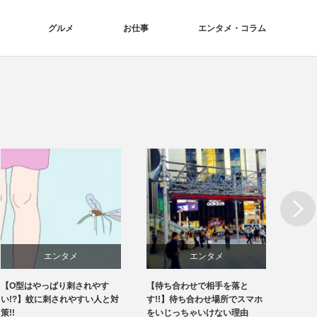
グルメ
お仕事
エンタメ・コラム
Next
エンタメ
エンタメ
【O型はやっぱり刺されやす
【待ち合わせで相手を落と
【肌を
い!?】蚊に刺されやすい人と対
す!!】待ち合わせ場所でスマホ
る美白
策!!
をいじっちゃいけない理由