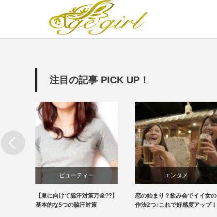
注目の記事 PICK UP！
ビューティー
エンタメ
」「猛
【夏に向けて脇汗対策万全??】
恋の始まり？飲み会でイイ女の
子は？
基本的な5つの脇汗対策
作法2つ♪これで好感度アップ！