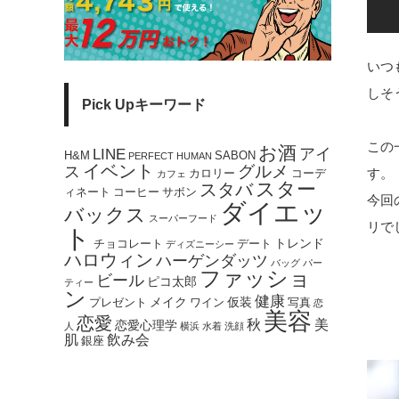
いつ
しそ
Pick Upキーワード
この
お酒
アイ
LINE
H&M
SABON
PERFECT HUMAN
イベント
ス
グルメ
す。
カロリー
コーデ
カフェ
スター
スタバ
ィネート
コーヒー
サボン
今回
ダイエッ
バックス
スーパーフード
リで
ト
トレンド
チョコレート
デート
ディズニーシー
ハロウィン
ハーゲンダッツ
バッグ
パー
ファッショ
ビール
ピコ太郎
ティー
ン
健康
メイク
仮装
プレゼント
ワイン
写真
恋
美容
恋愛
秋
美
恋愛心理学
人
横浜
水着
洗顔
肌
飲み会
銀座