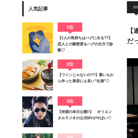
201
人気記事
1位
【
【2人の気持ちはハグに出る??】
だっ
恋人との親密度をハグの仕方で診
断♡
2位
【ワインじゃないの??】紫いもか
ら作った美容にも良い”生酒”♡
3位
【待望の本日公開!!】 オリエン
タルラジオの公式MVがやばい♡