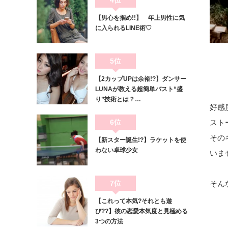
4位
【男心を掴め!!】 年上男性に気
に入られるLINE術♡
5位
【2カップUPは余裕!?】ダンサー
LUNAが教える超簡単バスト“盛
り”技術とは？…
好感度
6位
スト
その
【新スター誕生!?】ラケットを使
わない卓球少女
いま
7位
そん
【これって本気?それとも遊
び??】彼の恋愛本気度と見極める
3つの方法