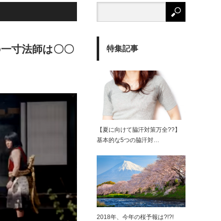
の一寸法師は〇〇
特集記事
【夏に向けて脇汗対策万全??】
基本的な5つの脇汗対…
2018年、今年の桜予報は?!?!