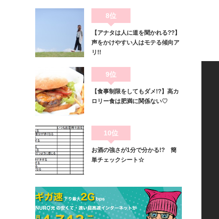
8位
【アナタは人に道を聞かれる??】
声をかけやすい人はモテる傾向ア
リ!!
9位
【食事制限をしてもダメ!?】高カ
ロリー食は肥満に関係ない♡
10位
お酒の強さが1分で分かる!? 簡
単チェックシート☆