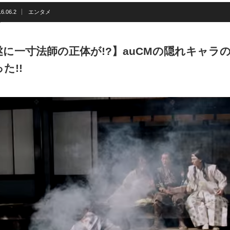
6.06.2
エンタメ
遂に一寸法師の正体が!?】auCMの隠れキャラ
た!!