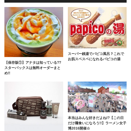
スーパー銭湯でパピコ風呂？これで
お肌スベスベになれるパピコの湯
【保存版①】アナタは知っている??
スターバックスは無料オーダーまと
め!!
本当はみんな好きだよね!?【この日
だけ麺食いになろう!!】ラーメン女子
博2016開催☆