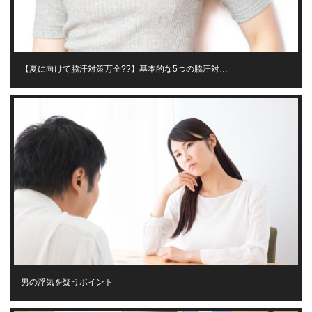
【夏に向けて脇汗対策万全??】基本的な5つの脇汗対…
男の浮気を疑うポイント