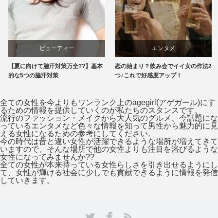
ビューティー
エンタメ
【夏に向けて脇汗対策万全??】基本
恋の始まり？飲み会でイイ女の作法2
的な5つの脇汗対策
つ♪これで好感度アップ！
全ての女性を今よりもワンランク上のagegirl(アゲガール)にす
るための情報を提供していくのが私たちのスタンスです。
流行のファッション・メイクから大人気のグルメ、今話題にな
っているエンタメなど色々な情報を知って男性から魅力的に見
える女性になるための参考にしてください。
今の時代は昔と違い女性が活躍できるような場所が増えてきて
いますので、そんな場所で他の女性よりも注目を浴びるような
女性になってみませんか??
全ての女性が本来持っている女性らしさを引き出せるようにし
て、女性が輝ける社会に少しでも貢献できるように情報を発信
していきます。
Facebook
Twitter
RSS