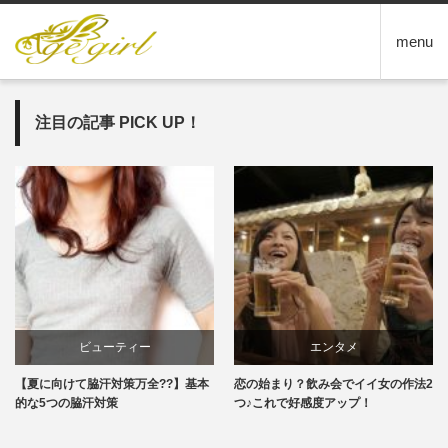
menu
注目の記事 PICK UP！
ビューティー
エンタメ
【夏に向けて脇汗対策万全??】基本
恋の始まり？飲み会でイイ女の作法2
的な5つの脇汗対策
つ♪これで好感度アップ！