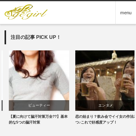
menu
注目の記事 PICK UP！
ビューティー
エンタメ
【夏に向けて脇汗対策万全??】基本
恋の始まり？飲み会でイイ女の作法2
的な5つの脇汗対策
つ♪これで好感度アップ！