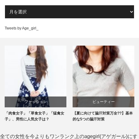
Tweets by Age_girl_
ビューティー
エンタメ
【夏に向けて脇汗対策万全??】基本
恋の始まり？飲み会でイイ女の作法2
的な5つの脇汗対策
つ♪これで好感度アップ！
全ての女性を今よりもワンランク上のagegirl(アゲガール)にす