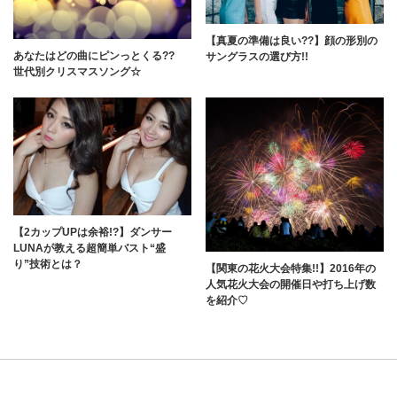
【真夏の準備は良い??】顔の形別の
あなたはどの曲にピンっとくる??
サングラスの選び方!!
世代別クリスマスソング☆
【2カップUPは余裕!?】ダンサー
LUNAが教える超簡単バスト“盛
り”技術とは？
【関東の花火大会特集!!】2016年の
人気花火大会の開催日や打ち上げ数
を紹介♡