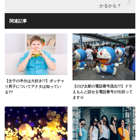
かるかも？
関連記事
【女子の半分は大好き!?】ポッチャ
【のび太家の電話番号流出!?】ドラ
リ男子についてアナタは知ってい
えもんと話せる電話番号が出回って
る??
ます☆