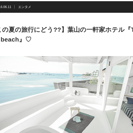
16.06.11
エンタメ
この夏の旅行にどう??】葉山の一軒家ホテル『THE
e beach』♡