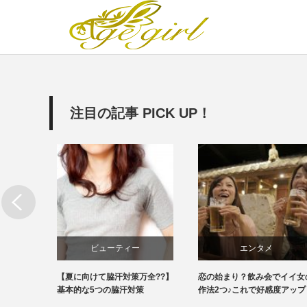
注目の記事 PICK UP！
ビューティー
エンタメ
」「猛
【夏に向けて脇汗対策万全??】
恋の始まり？飲み会でイイ女の
子は？
基本的な5つの脇汗対策
作法2つ♪これで好感度アップ！