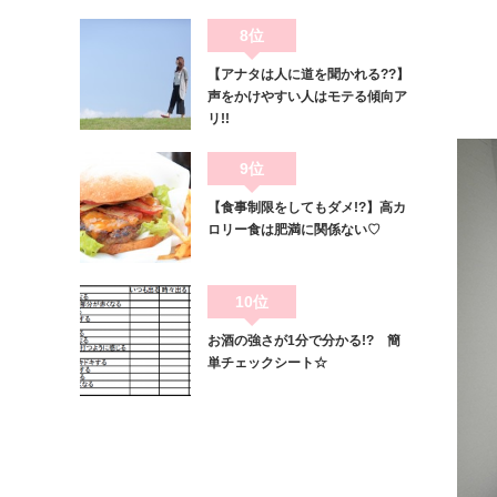
8位
【アナタは人に道を聞かれる??】
声をかけやすい人はモテる傾向ア
リ!!
9位
【食事制限をしてもダメ!?】高カ
ロリー食は肥満に関係ない♡
10位
お酒の強さが1分で分かる!? 簡
単チェックシート☆