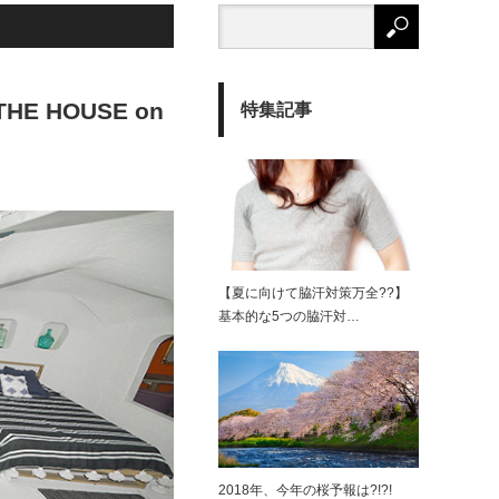
 HOUSE on
特集記事
【夏に向けて脇汗対策万全??】
基本的な5つの脇汗対…
2018年、今年の桜予報は?!?!