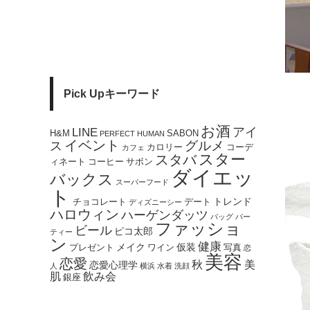
Pick Upキーワード
お酒
アイ
LINE
H&M
SABON
PERFECT HUMAN
イベント
ス
グルメ
カロリー
コーデ
カフェ
スター
スタバ
ィネート
コーヒー
サボン
ダイエッ
バックス
スーパーフード
ト
トレンド
チョコレート
デート
ディズニーシー
ハロウィン
ハーゲンダッツ
バッグ
パー
ファッショ
ビール
ピコ太郎
ティー
ン
健康
メイク
仮装
プレゼント
ワイン
写真
恋
美容
恋愛
秋
美
恋愛心理学
人
横浜
水着
洗顔
肌
飲み会
銀座