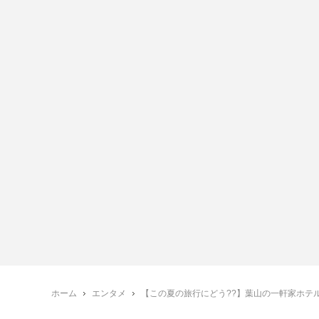
ホーム
エンタメ
【この夏の旅行にどう??】葉山の一軒家ホテル『THE 