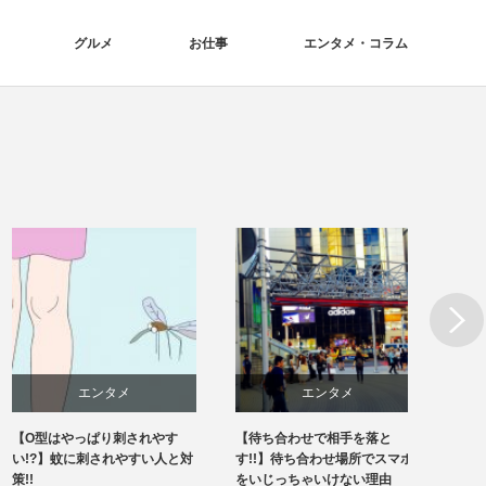
グルメ
お仕事
エンタメ・コラム
Next
エンタメ
エンタメ
【O型はやっぱり刺されやす
【待ち合わせで相手を落と
【肌を
い!?】蚊に刺されやすい人と対
す!!】待ち合わせ場所でスマホ
る美白
策!!
をいじっちゃいけない理由