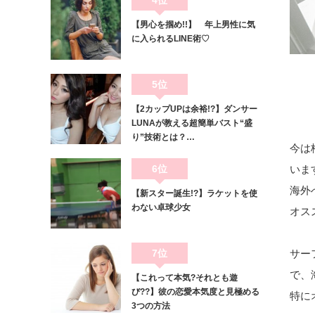
4位
【男心を掴め!!】 年上男性に気
に入られるLINE術♡
5位
【2カップUPは余裕!?】ダンサー
LUNAが教える超簡単バスト“盛
り”技術とは？…
今は
6位
いま
海外
【新スター誕生!?】ラケットを使
わない卓球少女
オス
7位
サー
で、
【これって本気?それとも遊
び??】彼の恋愛本気度と見極める
特にオ
3つの方法