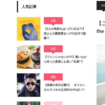
20
人気記事
1位
【
【2人の気持ちはハグに出る??】
th
恋人との親密度をハグの仕方で診
断♡
2位
【ワインじゃないの??】紫いもか
ら作った美容にも良い”生酒”♡
3位
【待望の本日公開!!】 オリエン
タルラジオの公式MVがやばい♡