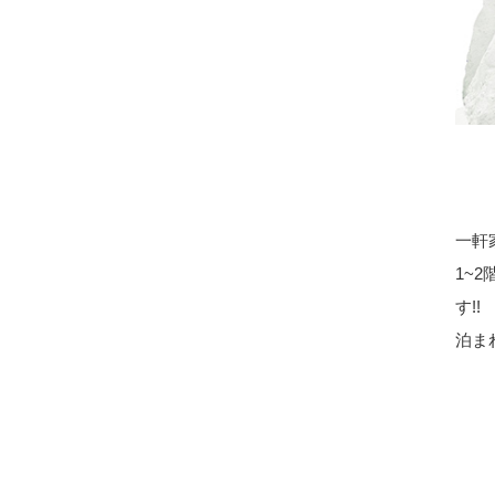
一軒
1~2
す!!
泊ま