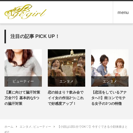
menu
注目の記事 PICK UP！
ビューティー
エンタメ
エンタメ
【夏に向けて脇汗対策
恋の始まり？飲み会で
【恋活をしているアナ
万全??】基本的な5つ
イイ女の作法2つ♪これ
タへ!!】街コンでモテ
の脇汗対策
で好感度アップ！
る女子の3つの特徴
ホーム
エンタメ
,
ビューティー
【小顔は1回1分でOK♡】今すぐできる小顔体操まと
め!!