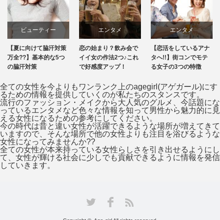
ビューティー
エンタメ
エンタメ
【夏に向けて脇汗対策
恋の始まり？飲み会で
【恋活をしているアナ
万全??】基本的な5つ
イイ女の作法2つ♪これ
タへ!!】街コンでモテ
の脇汗対策
で好感度アップ！
る女子の3つの特徴
全ての女性を今よりもワンランク上のagegirl(アゲガール)にす
るための情報を提供していくのが私たちのスタンスです。
流行のファッション・メイクから大人気のグルメ、今話題にな
っているエンタメなど色々な情報を知って男性から魅力的に見
える女性になるための参考にしてください。
今の時代は昔と違い女性が活躍できるような場所が増えてきて
いますので、そんな場所で他の女性よりも注目を浴びるような
女性になってみませんか??
全ての女性が本来持っている女性らしさを引き出せるようにし
て、女性が輝ける社会に少しでも貢献できるように情報を発信
していきます。
Facebook
Twitter
RSS