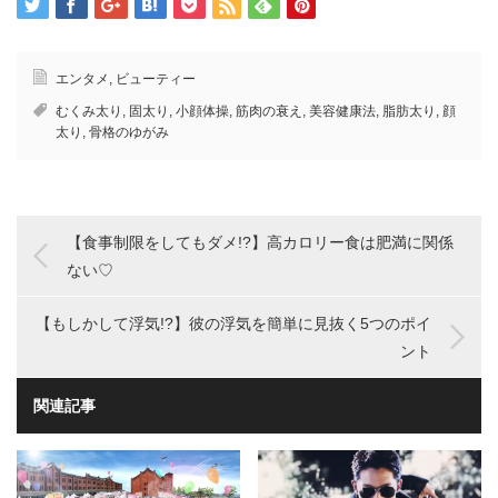
エンタメ
,
ビューティー
むくみ太り
,
固太り
,
小顔体操
,
筋肉の衰え
,
美容健康法
,
脂肪太り
,
顔
太り
,
骨格のゆがみ
【食事制限をしてもダメ!?】高カロリー食は肥満に関係
ない♡
【もしかして浮気!?】彼の浮気を簡単に見抜く5つのポイ
ント
関連記事