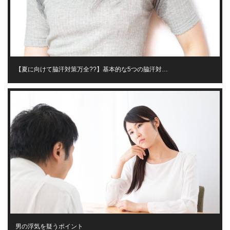
【夏に向けて脇汗対策万全??】基本的な5つの脇汗対…
男の浮気を疑うポイント