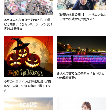
【待望の本日公開!!】 オリエンタル
ラジオの公式MVがやばい♡
本当はみんな好きだよね!?【この日
だけ麺食いになろう!!】ラーメン女子
博2016開催☆
みんなで作る光の祭典☆『もうひと
つの横浜夜景』
今年のハロウィンは本格派だけど簡
単な、口紅でできる血のり風メイク
☆