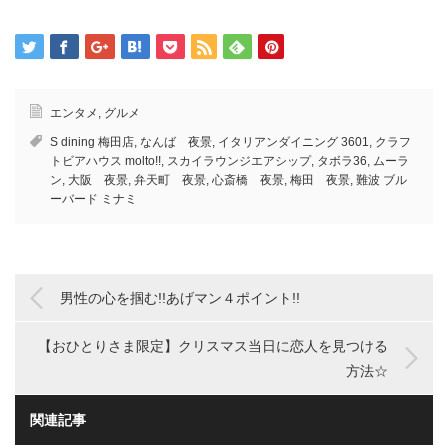
エンタメ
,
グルメ
S dining 梅田店
,
なんば 夜景
,
イタリアンダイニング 3601
,
クラフ
トビアハウス molto!!
,
スカイラウンジエアシップ
,
タボラ36
,
ムーラ
ン
,
大阪 夜景
,
弁天町 夜景
,
心斎橋 夜景
,
梅田 夜景
,
難波 ブル
ーバード ミナミ
男性の心を掴む!!あげマン４ポイント!!
【おひとりさま限定】クリスマス当日に恋人を見つける
方法☆
関連記事