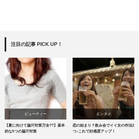
注目の記事 PICK UP！
ビューティー
エンタメ
【夏に向けて脇汗対策万全??】基本
恋の始まり？飲み会でイイ女の作法2
的な5つの脇汗対策
つ♪これで好感度アップ！