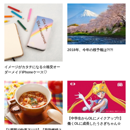
2018年、今年の桜予報は?!?!
イメージがカタチになる☆格安オー
ダーメイドiPhoneケース♡
【中学生からOLにメイクアップ!!】
働くOLに成長したうさぎちゃん☆
【1週間で効果アリ!?】『脂肪燃焼ス