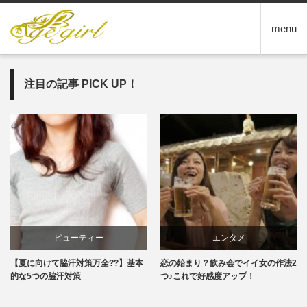
menu
注目の記事 PICK UP！
ビューティー
エンタメ
【夏に向けて脇汗対策万全??】基本
恋の始まり？飲み会でイイ女の作法2
的な5つの脇汗対策
つ♪これで好感度アップ！