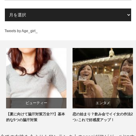
Tweets by Age_girl_
ビューティー
エンタメ
【夏に向けて脇汗対策万全??】基本
恋の始まり？飲み会でイイ女の作法2
的な5つの脇汗対策
つ♪これで好感度アップ！