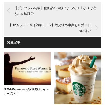
【プチブラvs高級】化粧品の値段によって仕上がりは違
うのか検証♡
【UVカット99%は効果ナシ!?】遮光性の事実と可愛い日
傘3選♡
関連記事
世界のPanasonicが女性向けサイト
オープン!!!