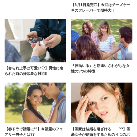
【6月1日発売♡】今回はチーズケー
キのフレーバーで期待大!!
『彼氏いる』と勘違いされがちな女
【奢られ上手は可愛い♡】男性に奢
性の5つの特徴
られた時の好印象な対応!!
【春ドラで話題に!?】今話題のフェ
【酒豪は結婚を遠ざける……??】酒
アリー男子とは??
豪女子が結婚をするための４つのポ