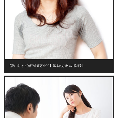
【夏に向けて脇汗対策万全??】基本的な5つの脇汗対…