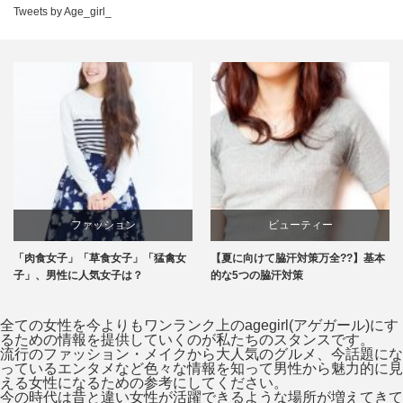
Tweets by Age_girl_
ビューティー
エンタメ
【夏に向けて脇汗対策万全??】基本
恋の始まり？飲み会でイイ女の作法2
的な5つの脇汗対策
つ♪これで好感度アップ！
全ての女性を今よりもワンランク上のagegirl(アゲガール)にす
るための情報を提供していくのが私たちのスタンスです。
流行のファッション・メイクから大人気のグルメ、今話題にな
っているエンタメなど色々な情報を知って男性から魅力的に見
える女性になるための参考にしてください。
今の時代は昔と違い女性が活躍できるような場所が増えてきて