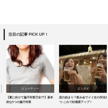
注目の記事 PICK UP！
ビューティー
エンタメ
【夏に向けて脇汗対策万全??】基本
恋の始まり？飲み会でイイ女の作法2
的な5つの脇汗対策
つ♪これで好感度アップ！