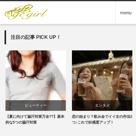
menu
注目の記事 PICK UP！
ビューティー
エンタメ
【夏に向けて脇汗対策万全??】基本
恋の始まり？飲み会でイイ女の作法2
的な5つの脇汗対策
つ♪これで好感度アップ！