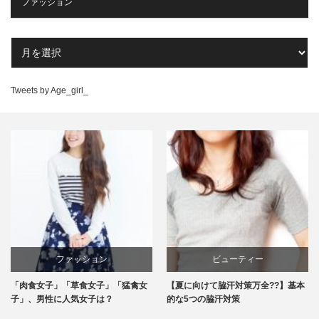
ファッション
Tweets by Age_girl_
ビューティー
エンタメ
【夏に向けて脇汗対策万全??】基本
恋の始まり？飲み会でイイ女の作法2
的な5つの脇汗対策
つ♪これで好感度アップ！